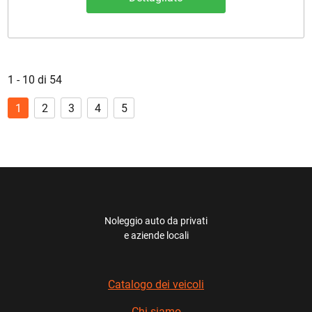
1 - 10 di 54
1
2
3
4
5
Noleggio auto da privati
e aziende locali
Catalogo dei veicoli
Chi siamo