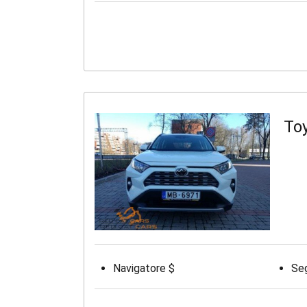
To
Navigatore $
Seg