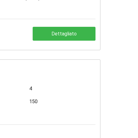
Dettagliato
4
150