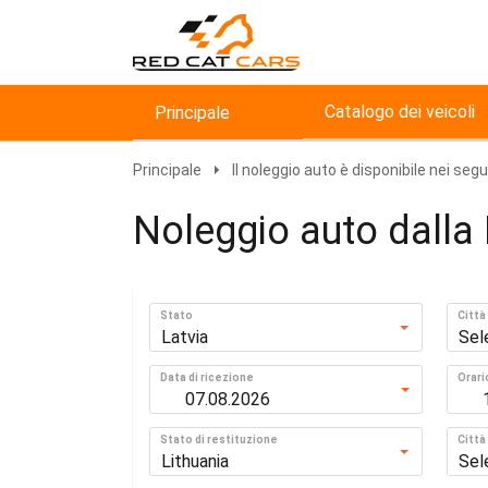
Catalogo dei veicoli
Principale
Principale
Il noleggio auto è disponibile nei seg
Noleggio auto dalla 
Stato
Città
Latvia
Sel
Data di ricezione
Orari
Stato di restituzione
Città
Lithuania
Sel