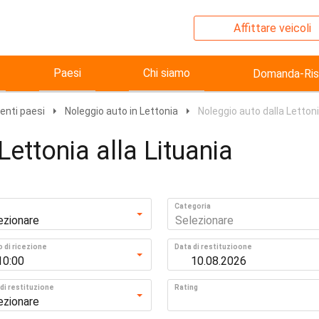
Affittare veicoli
Paesi
Chi siamo
Domanda-Ris
uenti paesi
Noleggio auto in Lettonia
Noleggio auto dalla Lettoni
Lettonia alla Lituania
Categoria
ezionare
Selezionare
o di ricezione
Data di restituzioone
10:00
 di restituzione
Rating
ezionare