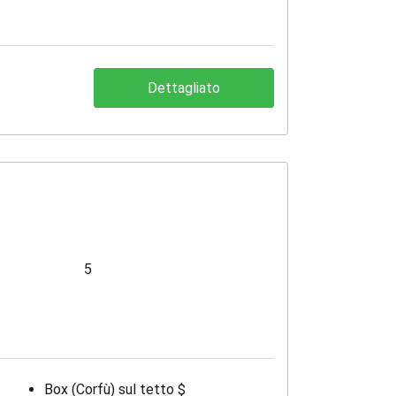
Dettagliato
5
Box (Corfù) sul tetto $