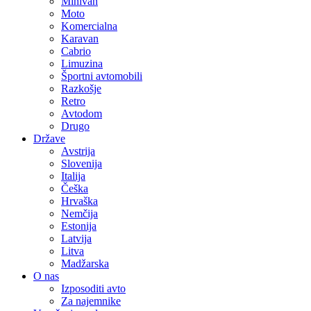
Minivan
Moto
Komercialna
Karavan
Cabrio
Limuzina
Športni avtomobili
Razkošje
Retro
Avtodom
Drugo
Države
Avstrija
Slovenija
Italija
Češka
Hrvaška
Nemčija
Estonija
Latvija
Litva
Madžarska
O nas
Izposoditi avto
Za najemnike