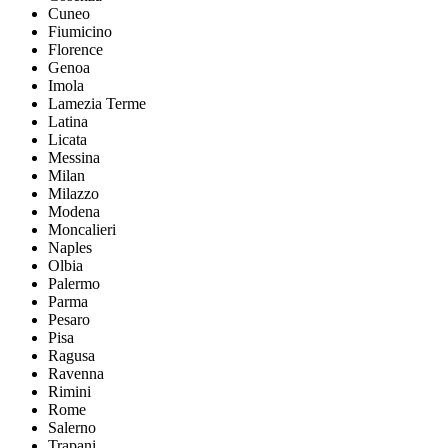
Cuneo
Fiumicino
Florence
Genoa
Imola
Lamezia Terme
Latina
Licata
Messina
Milan
Milazzo
Modena
Moncalieri
Naples
Olbia
Palermo
Parma
Pesaro
Pisa
Ragusa
Ravenna
Rimini
Rome
Salerno
Trapani