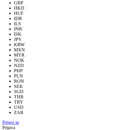
GBP
HKD
HUF
IDR
ILS
INR
ISK
JPY
KRW
MXN
MYR
NOK
NZD
PHP
PLN
RON
SEK
SGD
THB
TRY
USD
ZAR
Prijavi se
Prijava