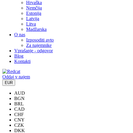
Hrvaška
Nemčija
Estonija
Latvija
Litva
Madžarska
O nas
Izposoditi avto
Za najemnike
Vprašanje - odgovor
Blog
Kontakti
Oddaj v najem
EUR
AUD
BGN
BRL
CAD
CHF
CNY
CZK
DKK