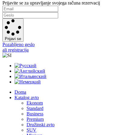
Prijavite se za upravljanje svojega računa rezervacij
Prijavi se
Pozabljeno geslo
ali registracija
Doma
Katalog avto
Ekonom
Standard
Business
Premium
Družinski avto
SUV