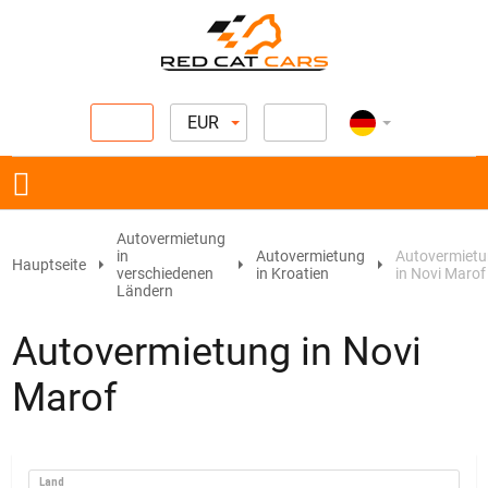
EUR
Autovermietung
in
Autovermietung
Autovermiet
Hauptseite
verschiedenen
in Kroatien
in Novi Marof
Ländern
Autovermietung in Novi
Marof
Land