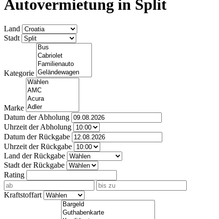
Autovermietung in Split
Land
Stadt
Kategorie
Marke
Datum der Abholung
Uhrzeit der Abholung
Datum der Rückgabe
Uhrzeit der Rückgabe
Land der Rückgabe
Stadt der Rückgabe
Rating
Kraftstoffart