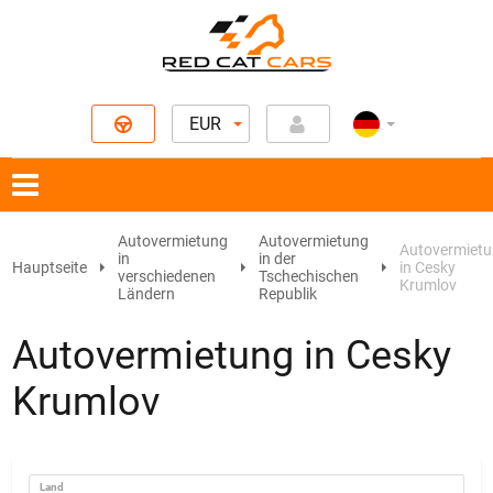
EUR
Autovermietung
Autovermietung
Autovermiet
in
in der
Hauptseite
in Cesky
verschiedenen
Tschechischen
Krumlov
Ländern
Republik
Autovermietung in Cesky
Krumlov
Land