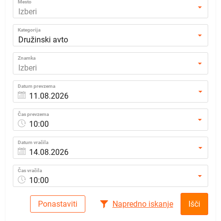
Mesto
Izberi
Kategorija
Družinski avto
Znamka
Izberi
Datum prevzema
Čas prevzema
10:00
Datum vračila
Čas vračila
10:00
Ponastaviti
Napredno iskanje
Išči