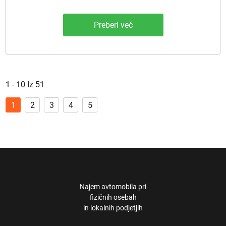
Preberi več
1 - 10 Iz 51
1
2
3
4
5
Najem avtomobila pri
fizičnih osebah
in lokalnih podjetjih