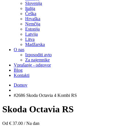
Slovenija
Italija
Češka
Hrvaška
Nemčija
Estonija
Latvija
Litva
Madžarska
O nas
Izposoditi avto
Za najemnike
Vprašanje - odgovor
Blog
Kontakti
Domov
#2686 Skoda Octavia 4 Kombi RS
Skoda Octavia RS
Od € 37.00
/
Na dan