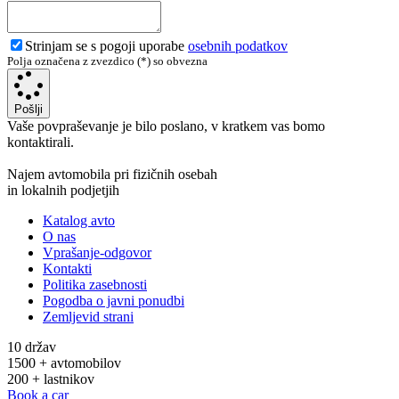
Strinjam se s pogoji uporabe
osebnih podatkov
Polja označena z zvezdico (*) so obvezna
Pošlji
Vaše povpraševanje je bilo poslano, v kratkem vas bomo
kontaktirali.
Najem avtomobila pri fizičnih osebah
in lokalnih podjetjih
Katalog avto
O nas
Vprašanje-odgovor
Kontakti
Politika zasebnosti
Pogodba o javni ponudbi
Zemljevid strani
10 držav
1500 + avtomobilov
200 + lastnikov
Book a car