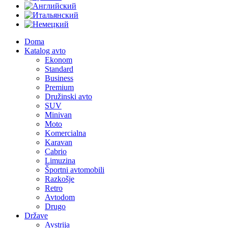
Doma
Katalog avto
Ekonom
Standard
Business
Premium
Družinski avto
SUV
Minivan
Moto
Komercialna
Karavan
Cabrio
Limuzina
Športni avtomobili
Razkošje
Retro
Avtodom
Drugo
Države
Avstrija