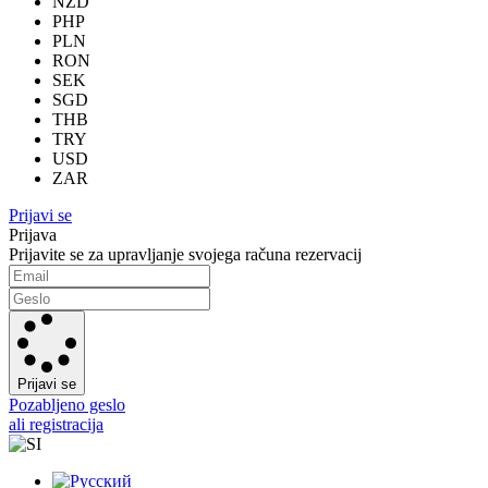
NZD
PHP
PLN
RON
SEK
SGD
THB
TRY
USD
ZAR
Prijavi se
Prijava
Prijavite se za upravljanje svojega računa rezervacij
Prijavi se
Pozabljeno geslo
ali registracija