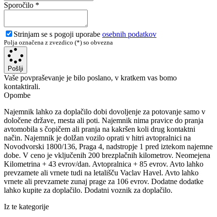
Sporočilo
*
Strinjam se s pogoji uporabe
osebnih podatkov
Polja označena z zvezdico (*) so obvezna
Pošlji
Vaše povpraševanje je bilo poslano, v kratkem vas bomo
kontaktirali.
Opombe
Najemnik lahko za doplačilo dobi dovoljenje za potovanje samo v
določene države, mesta ali poti. Najemnik nima pravice do pranja
avtomobila s čopičem ali pranja na kakršen koli drug kontaktni
način. Najemnik je dolžan vozilo oprati v hitri avtopralnici na
Novodvorski 1800/136, Praga 4, nadstropje 1 pred iztekom najemne
dobe. V ceno je vključenih 200 brezplačnih kilometrov. Neomejena
Kilometrina + 43 evrov/dan. Avtopralnica + 85 evrov. Avto lahko
prevzamete ali vrnete tudi na letališču Vaclav Havel. Avto lahko
vrnete ali prevzamete zunaj prage za 106 evrov. Dodatne dodatke
lahko kupite za doplačilo. Dodatni voznik za doplačilo.
Iz te kategorije