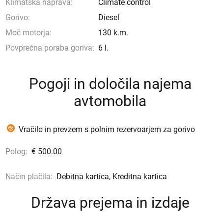
Klimatska naprava:
Climate control
Gorivo:
Diesel
Moč motorja:
130 k.m.
Povprečna poraba goriva:
6 l.
Pogoji in določila najema
avtomobila
Vračilo in prevzem s polnim rezervoarjem za gorivo
Polog:
€ 500.00
Način plačila:
Debitna kartica, Kreditna kartica
Država prejema in izdaje