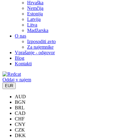
Hrvaška
Nemčija
Estonija
Latvija
Litva
Madžarska
O nas
Izposoditi avto
Za najemnike
Vprašanje - odgovor
Blog
Kontakti
Oddaj v najem
EUR
AUD
BGN
BRL
CAD
CHF
CNY
CZK
DKK