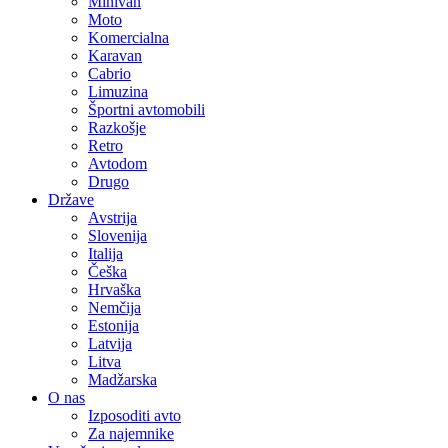
Minivan
Moto
Komercialna
Karavan
Cabrio
Limuzina
Športni avtomobili
Razkošje
Retro
Avtodom
Drugo
Države
Avstrija
Slovenija
Italija
Češka
Hrvaška
Nemčija
Estonija
Latvija
Litva
Madžarska
O nas
Izposoditi avto
Za najemnike