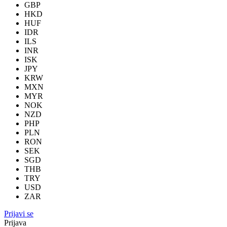
GBP
HKD
HUF
IDR
ILS
INR
ISK
JPY
KRW
MXN
MYR
NOK
NZD
PHP
PLN
RON
SEK
SGD
THB
TRY
USD
ZAR
Prijavi se
Prijava