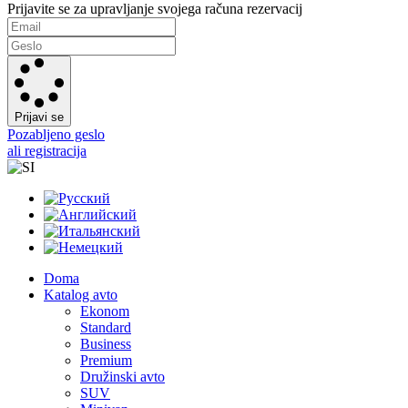
Prijavite se za upravljanje svojega računa rezervacij
Prijavi se
Pozabljeno geslo
ali registracija
Doma
Katalog avto
Ekonom
Standard
Business
Premium
Družinski avto
SUV