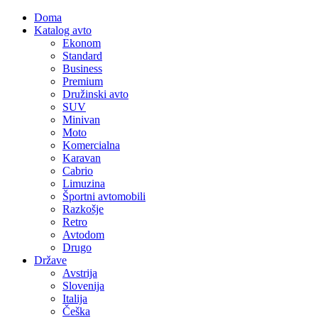
Doma
Katalog avto
Ekonom
Standard
Business
Premium
Družinski avto
SUV
Minivan
Moto
Komercialna
Karavan
Cabrio
Limuzina
Športni avtomobili
Razkošje
Retro
Avtodom
Drugo
Države
Avstrija
Slovenija
Italija
Češka