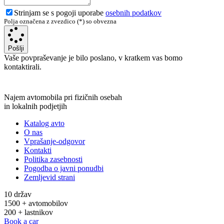
Strinjam se s pogoji uporabe
osebnih podatkov
Polja označena z zvezdico (*) so obvezna
Pošlji
Vaše povpraševanje je bilo poslano, v kratkem vas bomo
kontaktirali.
Najem avtomobila pri fizičnih osebah
in lokalnih podjetjih
Katalog avto
O nas
Vprašanje-odgovor
Kontakti
Politika zasebnosti
Pogodba o javni ponudbi
Zemljevid strani
10 držav
1500 + avtomobilov
200 + lastnikov
Book a car