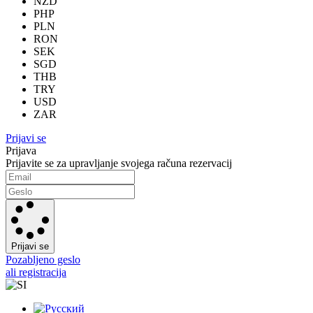
NZD
PHP
PLN
RON
SEK
SGD
THB
TRY
USD
ZAR
Prijavi se
Prijava
Prijavite se za upravljanje svojega računa rezervacij
Prijavi se
Pozabljeno geslo
ali registracija