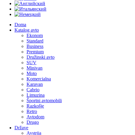
Doma
Katalog avto
Ekonom
Standard
Business
Premium
Družinski avto
SUV
Minivan
Moto
Komercialna
Karavan
Cabrio
Limuzina
Športni avtomobili
Razkošje
Retro
Avtodom
Drugo
Države
Avstrija