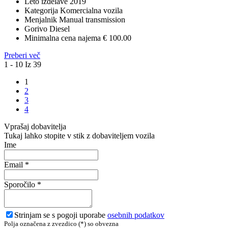
Leto izdelave
2019
Kategorija
Komercialna vozila
Menjalnik
Manual transmission
Gorivo
Diesel
Minimalna cena najema
€ 100.00
Preberi več
1 - 10 Iz 39
1
2
3
4
Vprašaj dobavitelja
Tukaj lahko stopite v stik z dobaviteljem vozila
Ime
Email
*
Sporočilo
*
Strinjam se s pogoji uporabe
osebnih podatkov
Polja označena z zvezdico (*) so obvezna