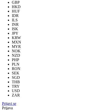
GBP
HKD
HUF
IDR
ILS
INR
ISK
JPY
KRW
MXN
MYR
NOK
NZD
PHP
PLN
RON
SEK
SGD
THB
TRY
USD
ZAR
Prijavi se
Prijava