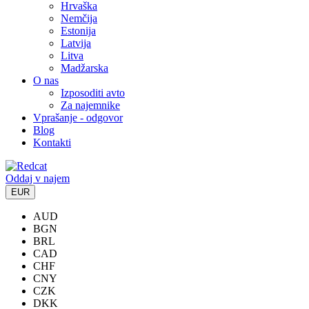
Hrvaška
Nemčija
Estonija
Latvija
Litva
Madžarska
O nas
Izposoditi avto
Za najemnike
Vprašanje - odgovor
Blog
Kontakti
Oddaj v najem
EUR
AUD
BGN
BRL
CAD
CHF
CNY
CZK
DKK