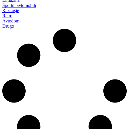
Limuzina
Športni avtomobili
Razkošje
Retro
Avtodom
Drugo