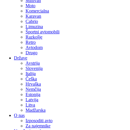
Minivan
Moto
Komercialna
Karavan
Cabrio
Limuzina
Športni avtomobili
Razkošje
Retro
Avtodom
Drugo
Države
Avstrija
Slovenija
Italija
Češka
Hrvaška
Nemčija
Estonija
Latvija
Litva
Madžarska
O nas
Izposoditi avto
Za najemnike