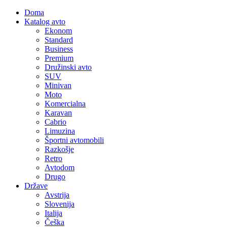
Doma
Katalog avto
Ekonom
Standard
Business
Premium
Družinski avto
SUV
Minivan
Moto
Komercialna
Karavan
Cabrio
Limuzina
Športni avtomobili
Razkošje
Retro
Avtodom
Drugo
Države
Avstrija
Slovenija
Italija
Češka