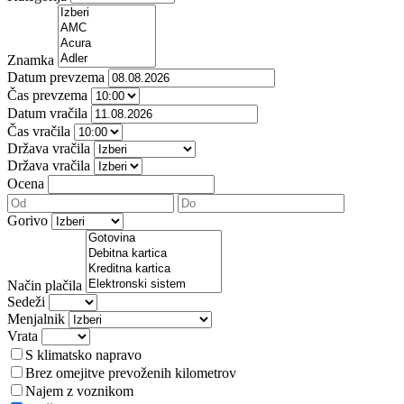
Znamka
Datum prevzema
Čas prevzema
Datum vračila
Čas vračila
Država vračila
Država vračila
Ocena
Gorivo
Način plačila
Sedeži
Menjalnik
Vrata
S klimatsko napravo
Brez omejitve prevoženih kilometrov
Najem z voznikom