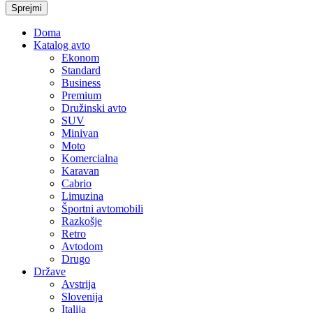
Sprejmi
Doma
Katalog avto
Ekonom
Standard
Business
Premium
Družinski avto
SUV
Minivan
Moto
Komercialna
Karavan
Cabrio
Limuzina
Športni avtomobili
Razkošje
Retro
Avtodom
Drugo
Države
Avstrija
Slovenija
Italija