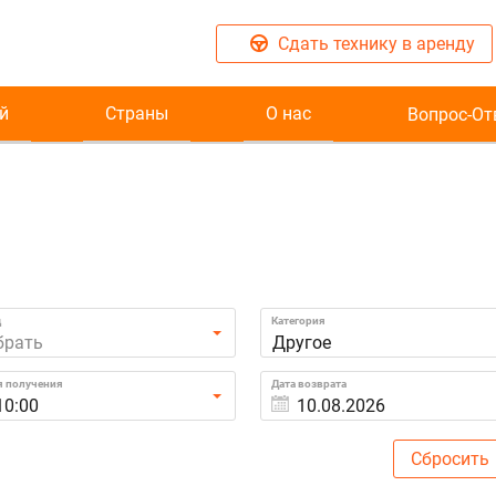
Сдать технику в аренду
й
Страны
О нас
Вопрос-От
д
Категория
брать
Другое
я получения
Дата возврата
10:00
Сбросить