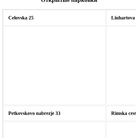
Celovska 25
Linhartova c
Petkovskovo nabrezje 33
Rimska cesta