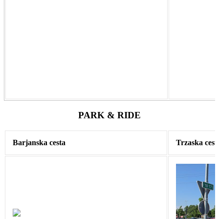
PARK & RIDE
Barjanska cesta
Trzaska cest