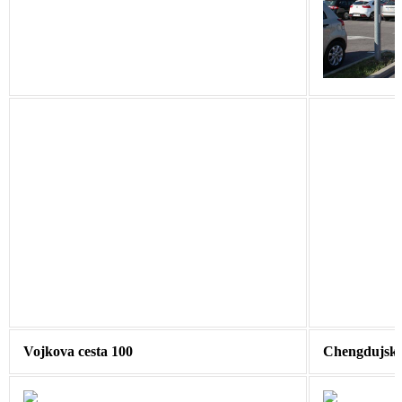
Vojkova cesta 100
Chengdujska 