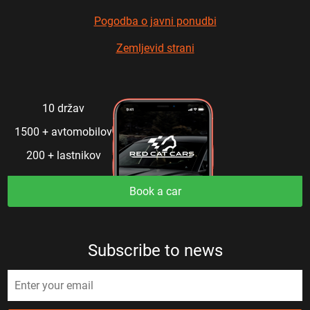
Pogodba o javni ponudbi
Zemljevid strani
10 držav
1500 + avtomobilov
200 + lastnikov
Book a car
Subscribe to news