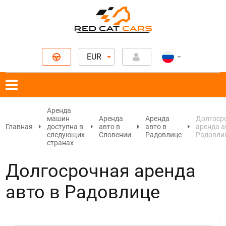
EUR
Аренда
машин
Аренда
Аренда
Долгоср
Главная
доступна в
авто в
авто в
аренда а
следующих
Словении
Радовлице
Радовли
странах
Долгосрочная аренда
авто в Радовлице