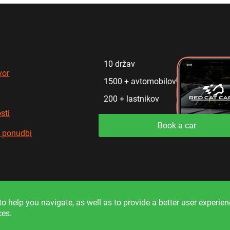
10 držav
vor
1500 + avtomobilov
200 + lastnikov
sti
Book a car
i ponudbi
formation on the site is for reference only and is not a public off
o help you navigate, as well as to provide a better user experie
ces.
© 2023. All rights reserved.