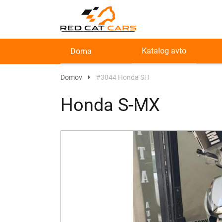
Katalog avto
Doma
Domov
#3044 Honda SH
Honda S-MX