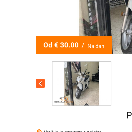
Od € 30.00
/
Na dan
P