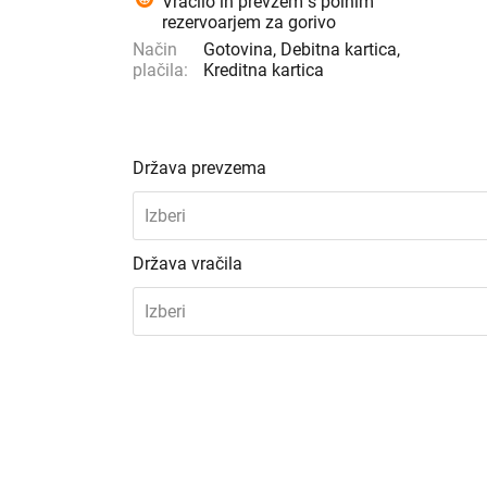
Vračilo in prevzem s polnim
rezervoarjem za gorivo
Način
Gotovina, Debitna kartica,
plačila:
Kreditna kartica
Država prevzema
Izberi
Država vračila
Izberi