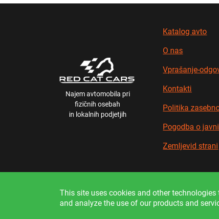
Katalog avto
O nas
Vprašanje-odgo
Kontakti
Najem avtomobila pri
fizičnih osebah
Politika zasebno
in lokalnih podjetjih
Pogodba o javn
Zemljevid strani
In
This site uses cookies and other technologies t
and analyze the use of our products and servi