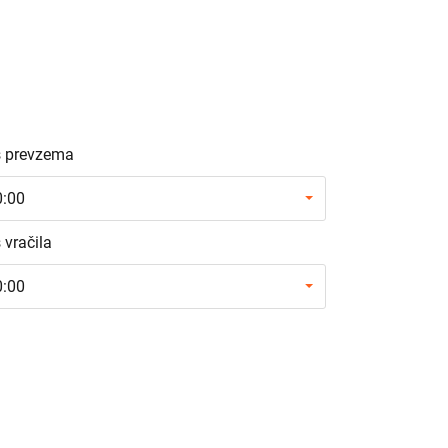
 prevzema
0:00
 vračila
0:00