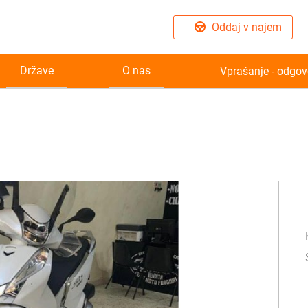
Oddaj v najem
Države
O nas
Vprašanje - odgov