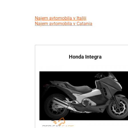
Najem avtomobila v Italiji
Najem avtomobila v Catania
Honda Integra