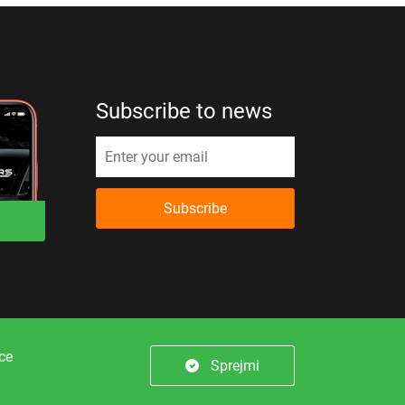
Subscribe to news
Subscribe
er.
nce
Sprejmi